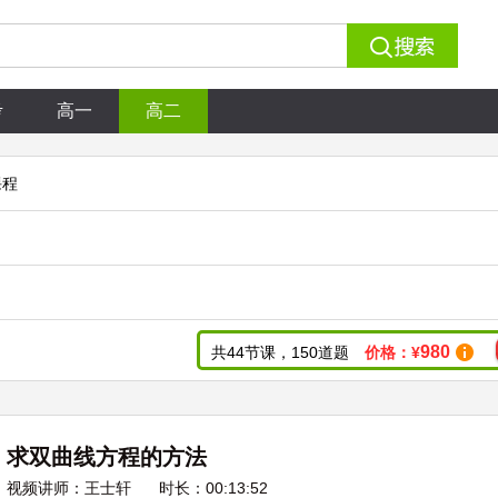
考
高一
高二
课程
980
共44节课，150道题
价格：¥
求双曲线方程的方法
视频讲师：王士轩
时长：00:13:52