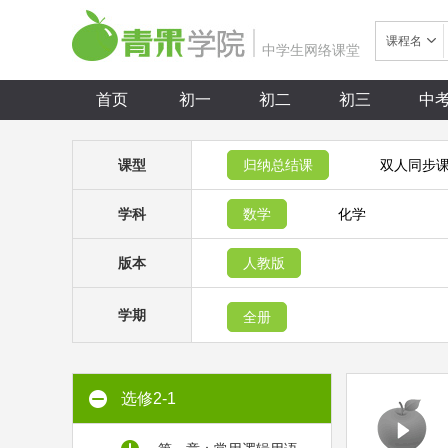
课程名
中学生网络课堂
首页
初一
初二
初三
中
课型
归纳总结课
双人同步
学科
数学
化学
版本
人教版
学期
全册
选修2-1