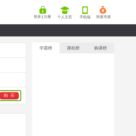
登录
|
注册
快速充值
个人主页
手机端
学霸榜
课程榜
购课榜
购 买