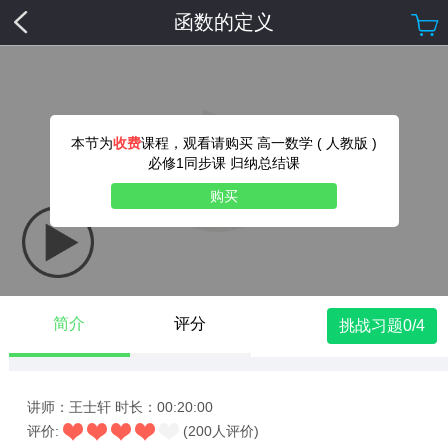
函数的定义
本节为
收费
课程，观看请购买 高一数学 ( 人教版 )
必修1同步课 归纳总结课
购买
简介
评分
挑战习题0/4
讲师：王士轩
时长：00:20:00
评价:
(200人评价)