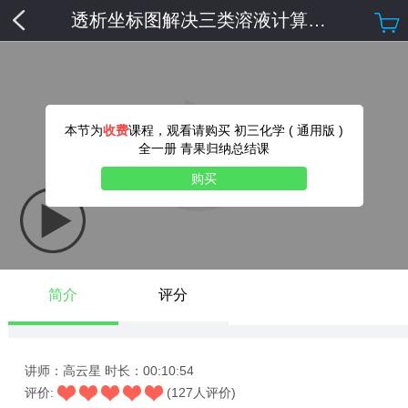
透析坐标图解决三类溶液计算综合题“下降型”（上）
本节为
收费
课程，观看请购买 初三化学 ( 通用版 )
全一册 青果归纳总结课
购买
简介
评分
讲师：高云星
时长：00:10:54
评价:
(127人评价)