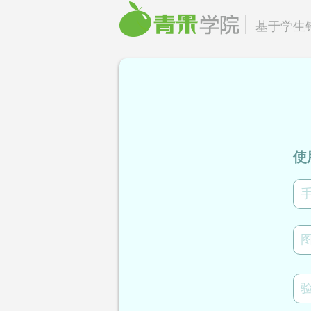
基于学生
使