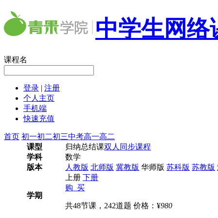
中学生网络
课程名
登录
|
注册
个人主页
手机端
快速充值
首页
初一
初二
初三
中考
高一
高二
课型
归纳总结课
双人同步课程
学科
数学
版本
人教版
北师版
冀教版
华师版
苏科版
苏教版
上册
下册
购 买
学期
共48节课，242道题
价格：¥
980